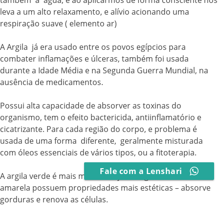
também a água, e ao aplicarmos de forma consciente nos
leva a um alto relaxamento, e alívio acionando uma
respiração suave ( elemento ar)
A Argila já era usado entre os povos egípcios para
combater inflamações e úlceras, também foi usada
durante a Idade Média e na Segunda Guerra Mundial, na
ausência de medicamentos.
Possui alta capacidade de absorver as toxinas do
organismo, tem o efeito bactericida, antiinflamatório e
cicatrizante. Para cada região do corpo, e problema é
usada de uma forma diferente, geralmente misturada
com óleos essenciais de vários tipos, ou a fitoterapia.
Fale com a Lenshari
A argila verde é mais medicinal, já as argilas branca e
amarela possuem propriedades mais estéticas – absorve
gorduras e renova as células.