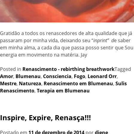
Gratidão a todos os renascedores de alta qualidade que já
passaram por minha vida, deixando seu “
inprint” d
e saber
em minha alma, a cada dia que passa posso sentir que Sou
energia em movimento na matéria. Jay
Posted in
Renascimento - rebirthing breathwork
Tagged
Amor
,
Blumenau
,
Consciencia
,
Fogo
,
Leonard Orr
,
Mestre
,
Natureza
,
Renascimento em Blumenau
,
Sulis
Renascimento
,
Terapia em Blumenau
Inspire, Expire, Renasça!!!
Postado em
11 de dezembro de 2014
por
diene