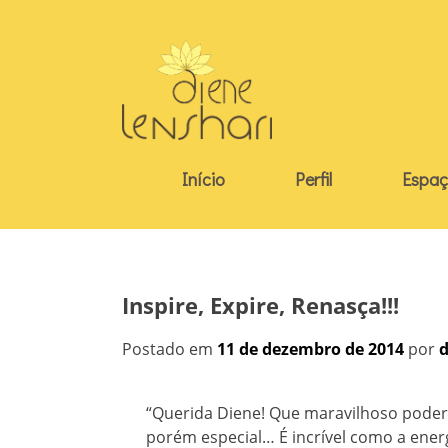
Skip
to
content
Início
Perfil
Espaç
Inspire, Expire, Renasça!!!
Postado em
11 de dezembro de 2014
por
d
“Querida Diene! Que maravilhoso poder r
porém especial… É incrível como a ene