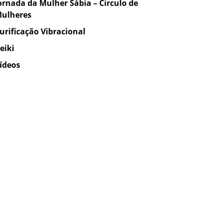
ornada da Mulher Sábia – Circulo de
ulheres
urificação Vibracional
eiki
ídeos