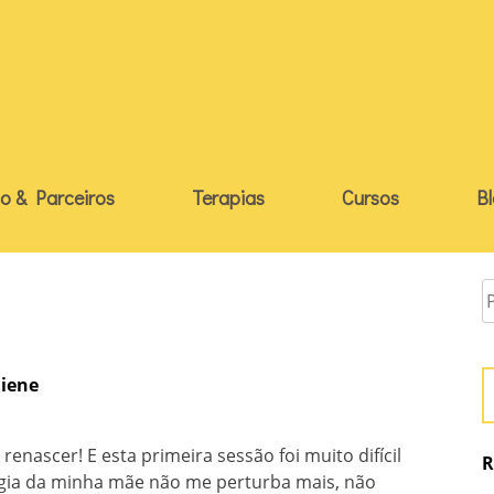
o & Parceiros
Terapias
Cursos
B
iene
enascer! E esta primeira sessão foi muito difícil
R
rgia da minha mãe não me perturba mais, não