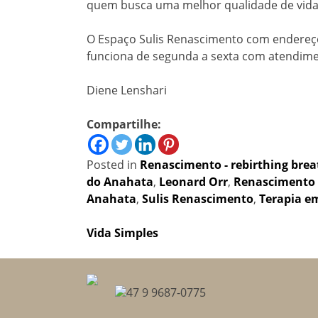
quem busca uma melhor qualidade de vida
O Espaço Sulis Renascimento com endereço
funciona de segunda a sexta com atendime
Diene Lenshari
Compartilhe:
Posted in
Renascimento - rebirthing bre
do Anahata
,
Leonard Orr
,
Renascimento
Anahata
,
Sulis Renascimento
,
Terapia 
Navegação
Vida Simples
de
Post
47 9 9687-0775