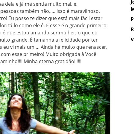
J
 dela e já me sentia muito mal, e,
M
pessoas também não….. Isso é maravilhoso,
o! Eu posso te dizer que está mais fácil estar
P
rizá-lo como ele é. E esse é o grande primeiro
R
m é que estou amando ser mulher, o que eu
V
uito grande. É tamanha a felicidade por ter
s eu vi mais um…. Ainda há muito que renascer,
 com esse primeiro! Muito obrigada à Você
minho!!!! Minha eterna gratidão!!!!!!