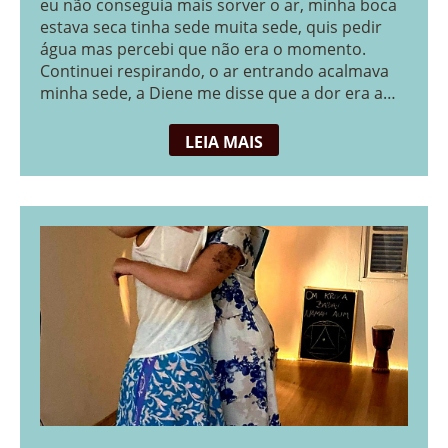
eu não conseguia mais sorver o ar, minha boca
estava seca tinha sede muita sede, quis pedir
água mas percebi que não era o momento.
Continuei respirando, o ar entrando acalmava
minha sede, a Diene me disse que a dor era a
[…]
LEIA MAIS