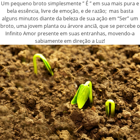
Um pequeno broto simplesmente ” É ” em sua mais pura e
bela essência, livre de emoção, e de razão; mas basta
alguns minutos diante da beleza de sua ação em “Ser” um
broto, uma jovem planta ou árvore anciã, que se percebe o
Infinito Amor presente em suas entranhas, movendo-a
sabiamente em direção a Luz!