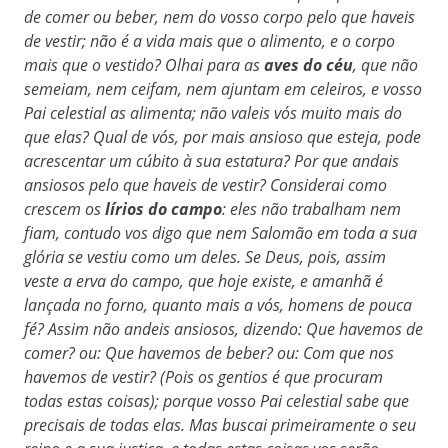
de comer ou beber, nem do vosso corpo pelo que haveis
de vestir; não é a vida mais que o alimento, e o corpo
mais que o vestido? Olhai para as
aves do céu
, que não
semeiam, nem ceifam, nem ajuntam em celeiros, e vosso
Pai celestial as alimenta; não valeis vós muito mais do
que elas? Qual de vós, por mais ansioso que esteja, pode
acrescentar um cúbito à sua estatura? Por que andais
ansiosos pelo que haveis de vestir? Considerai como
crescem os
lírios do campo
: eles não trabalham nem
fiam, contudo vos digo que nem Salomão em toda a sua
glória se vestiu como um deles. Se Deus, pois, assim
veste a erva do campo, que hoje existe, e amanhã é
lançada no forno, quanto mais a vós, homens de pouca
fé? Assim não andeis ansiosos, dizendo: Que havemos de
comer? ou: Que havemos de beber? ou: Com que nos
havemos de vestir? (Pois os gentios é que procuram
todas estas coisas); porque vosso Pai celestial sabe que
precisais de todas elas. Mas buscai primeiramente o seu