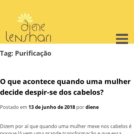
Skip
to
content
Tag:
Purificação
O que acontece quando uma mulher
decide despir-se dos cabelos?
Postado em
13 de junho de 2018
por
diene
Dizem por aí que quando uma mulher mexe nos cabelos é
porque lá vem uma grande transformação e que essa