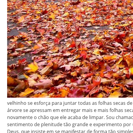
velhinho se esforça para juntar todas as folhas secas 
árvore se apressam em entregar mais e mais folhas sec
novamente o chão que ele acaba de limpar. Sou chamada 
sentimento de plenitude tão grande e experimento por
Deus, que insiste em se manifestar de forma tão simpl