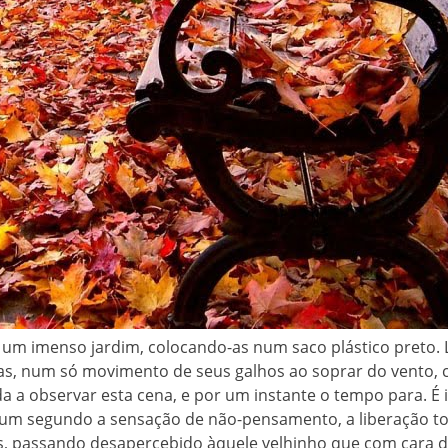
de um imenso jardim, colocando-as num saco plástico preto
as, num só movimento de seus galhos ao soprar do vento, 
a observar esta cena, e por um instante o tempo para. É i
 um segundo a sensação de não-pensamento, a liberação to
es, passando desapercebido àquele velhinho que com cara d