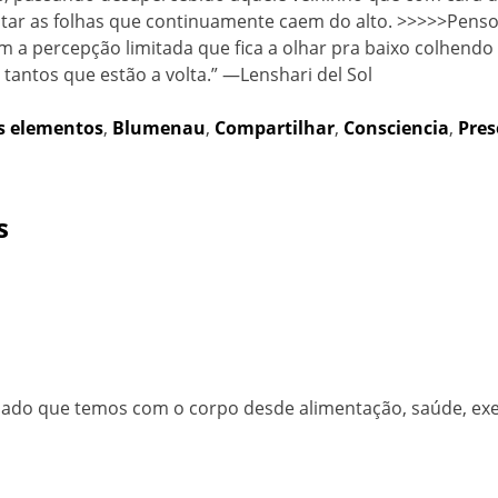
juntar as folhas que continuamente caem do alto. >>>>>Pe
a percepção limitada que fica a olhar pra baixo colhendo a
 tantos que estão a volta.” —Lenshari del Sol
s elementos
,
Blumenau
,
Compartilhar
,
Consciencia
,
Pres
s
cuidado que temos com o corpo desde alimentação, saúde, exe