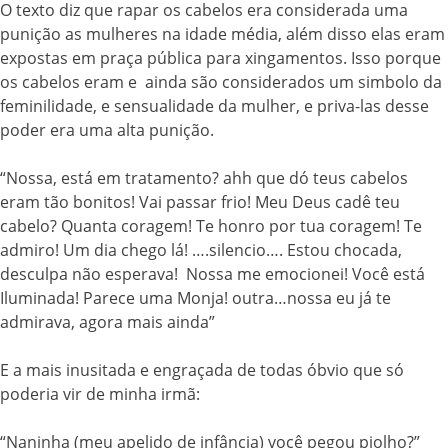
O texto diz que rapar os cabelos era considerada uma
punição as mulheres na idade média, além disso elas eram
expostas em praça pública para xingamentos. Isso porque
os cabelos eram e ainda são considerados um simbolo da
feminilidade, e sensualidade da mulher, e priva-las desse
poder era uma alta punição.
“Nossa, está em tratamento? ahh que dó teus cabelos
eram tão bonitos! Vai passar frio! Meu Deus cadê teu
cabelo? Quanta coragem! Te honro por tua coragem! Te
admiro! Um dia chego lá! ….silencio…. Estou chocada,
desculpa não esperava! Nossa me emocionei! Você está
Iluminada! Parece uma Monja! outra…nossa eu já te
admirava, agora mais ainda”
E a mais inusitada e engraçada de todas óbvio que só
poderia vir de minha irmã:
“Naninha (meu apelido de infância) você pegou piolho?”