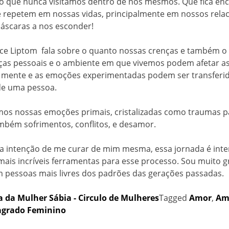
ro que nunca visitamos dentro de nós mesmos. Que fica en
e repetem em nossas vidas, principalmente em nossos rela
scaras a nos esconder!
a Bruce Liptom fala sobre o quanto nossas crenças e tamb
ças pessoais e o ambiente em que vivemos podem afetar as
 a mente e as emoções experimentadas podem ser transferi
de uma pessoa.
os nossas emoções primais, cristalizadas como traumas pa
bém sofrimentos, conflitos, e desamor.
a intenção de me curar de mim mesma, essa jornada é int
mais incríveis ferramentas para esse processo. Sou muito
 pessoas mais livres dos padrões das gerações passadas.
a da Mulher Sábia - Circulo de Mulheres
Tagged
Amor
,
Amo
agrado Feminino