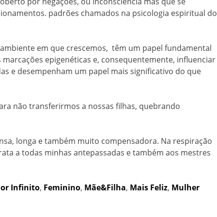
coberto por negações, ou inconsciência mas que se
cionamentos. padrões chamados na psicologia espiritual do
ém o ambiente em que crescemos, têm um papel fundamental
 marcações epigenéticas e, consequentemente, influenciar
das e desempenham um papel mais significativo do que
ra não transferirmos a nossas filhas, quebrando
ensa, longa e também muito compensadora. Na respiração
 grata a todas minhas antepassadas e também aos mestres
r Infinito
,
Feminino
,
Mãe&Filha
,
Mais Feliz
,
Mulher