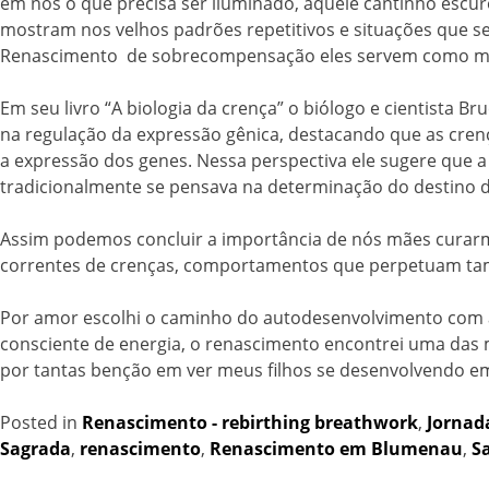
em nós o que precisa ser iluminado, aquele cantinho escu
mostram nos velhos padrões repetitivos e situações que s
Renascimento de sobrecompensação eles servem como má
Em seu livro “A biologia da crença” o biólogo e cientist
na regulação da expressão gênica, destacando que as cren
a expressão dos genes. Nessa perspectiva ele sugere que
tradicionalmente se pensava na determinação do destino 
Assim podemos concluir a importância de nós mães curarm
correntes de crenças, comportamentos que perpetuam tam
Por amor escolhi o caminho do autodesenvolvimento com 
consciente de energia, o renascimento encontrei uma das 
por tantas benção em ver meus filhos se desenvolvendo em
Posted in
Renascimento - rebirthing breathwork
,
Jornad
Sagrada
,
renascimento
,
Renascimento em Blumenau
,
S