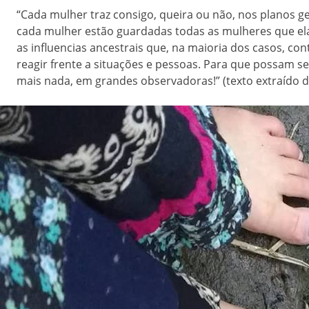
“Cada mulher traz consigo, queira ou não, nos planos ge
cada mulher estão guardadas todas as mulheres que el
as influencias ancestrais que, na maioria dos casos, c
reagir frente a situações e pessoas. Para que possam s
mais nada, em grandes observadoras!” (texto extraído do