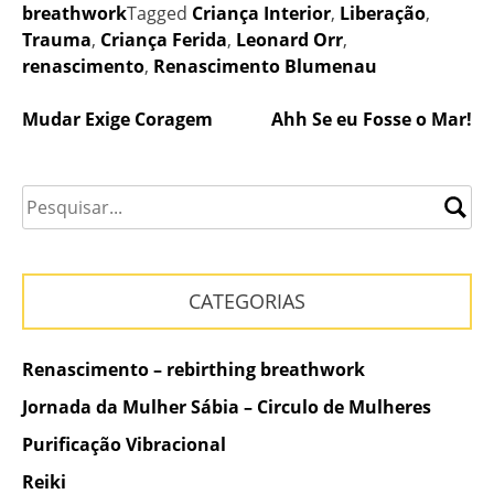
breathwork
Tagged
Criança Interior
,
Liberação
,
Trauma
,
Criança Ferida
,
Leonard Orr
,
renascimento
,
Renascimento Blumenau
Navegação
Mudar Exige Coragem
Ahh Se eu Fosse o Mar!
de
Post
CATEGORIAS
Renascimento – rebirthing breathwork
Jornada da Mulher Sábia – Circulo de Mulheres
Purificação Vibracional
Reiki