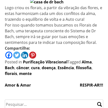
Logo criou os florais, a partir da vibração das flores, e
estas harmonizam cada um dos conflitos da alma,
trazendo o equilíbrio de volta e a Auto cura!
Por isso quando tomamos buscamos os Florais de
Bach, uma terapeuta consciente do Sistema de Dr
Bach, sempre irá se guiar por tuas emoções e
sentimentos para te indicar tua composição floral.
Compartilhe:
Posted in
Purificação Vibracional
Tagged
Alma
,
Bach
,
câncer
,
cura
,
doença
,
Essência
,
filosofia
,
florais
,
mente
Navegação
Amor & Amar
RESPIR-AR!!!
de
Post