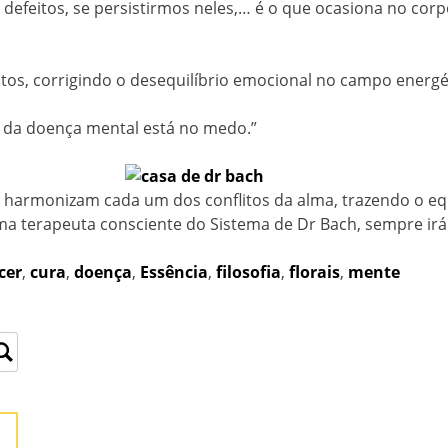
defeitos, se persistirmos neles,… é o que ocasiona no cor
itos, corrigindo o desequilíbrio emocional no campo energé
e, da doença mental está no medo.”
tas harmonizam cada um dos conflitos da alma, trazendo o equ
 terapeuta consciente do Sistema de Dr Bach, sempre irá 
cer
,
cura
,
doença
,
Essência
,
filosofia
,
florais
,
mente