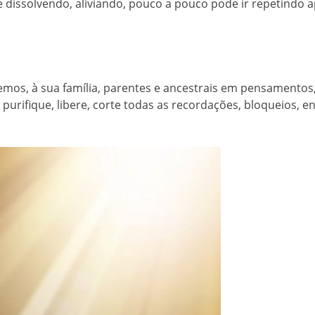
 se dissolvendo, aliviando, pouco a pouco pode ir repetind
emos, à sua família, parentes e ancestrais em pensamentos, 
urifique, libere, corte todas as recordações, bloqueios, e