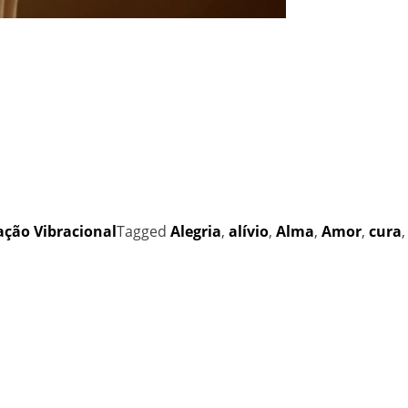
ação Vibracional
Tagged
Alegria
,
alívio
,
Alma
,
Amor
,
cura