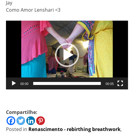
Jay
Como Amor Lenshari <3
Tocador
de
vídeo
00:00
00:05
Compartilhe:
Posted in
Renascimento - rebirthing breathwork
,