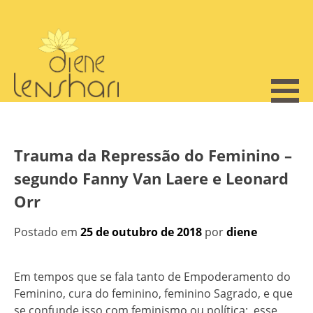
Skip
to
content
Trauma da Repressão do Feminino –
segundo Fanny Van Laere e Leonard
Orr
Postado em
25 de outubro de 2018
por
diene
Em tempos que se fala tanto de Empoderamento do
Feminino, cura do feminino, feminino Sagrado, e que
se confunde isso com feminismo ou política; esse