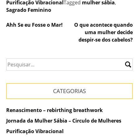
Purificação Vibracional
Tagged
mulher sábia
,
Sagrado Feminino
Navegação
Ahh Se eu Fosse o Mar!
O que acontece quando
uma mulher decide
de
despir-se dos cabelos?
Post
CATEGORIAS
Renascimento – rebirthing breathwork
Jornada da Mulher Sábia – Circulo de Mulheres
Purificação Vibracional