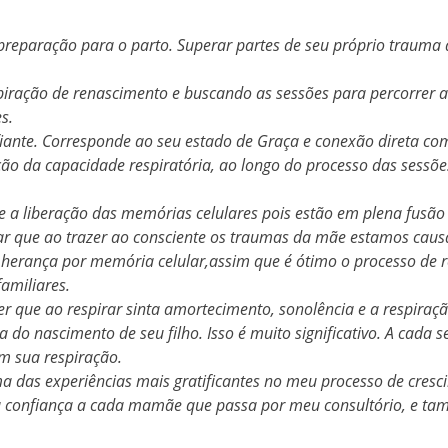
preparação para o parto. Superar partes de seu próprio trauma 
spiração de renascimento e buscando as sessões para percorrer
s.
onfiante. Corresponde ao seu estado de Graça e conexão direta c
 da capacidade respiratória, ao longo do processo das sessões 
a liberação das memórias celulares pois estão em plena fusão en
ar que ao trazer ao consciente os traumas da mãe estamos ca
herança por memória celular,assim que é ótimo o processo de r
amiliares.
que ao respirar sinta amortecimento, sonolência e a respiração
do nascimento de seu filho. Isso é muito significativo. A cada 
m sua respiração.
as experiências mais gratificantes no meu processo de crescime
la confiança a cada mamãe que passa por meu consultório, e tam