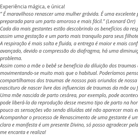
Experiência mágica, e única!
” É maravilhoso renascer uma mulher grávida. É uma excelente 
preparada para um parto amoroso e mais fácil.” (Leonard Orr)
Cada dia mais gestantes estão descobrindo os benefícios da re
assim uma gestação e um parto mais tranquilo para seus filhote
A respiração é mais solta e fluida, a entrega é maior e mais c
avançado, devido a compressão do diafragma, há uma diminuição
problema.
Assim como a mãe o bebê se beneficia da diluição dos traumas e 
movimentando-se muito mais que o habitual. Poderíamos pens
compartilhamos dos traumas de nossos pais oriundos de nossa 
nascituro de nascer livre das influencias de traumas da mãe ou f
Uma mãe nascida de parto cesárea, por exemplo, pode acontecer 
pode liberá-la da reprodução desse mesmo tipo de parto na hora 
pouco as sensações vão sendo diluídas até não aparecer mais e
Acompanhar o processo de Renascimento de uma gestante é uma d
clara e manifesta é um presente Divino, só posso agradecer pe
me encanta e realiza!