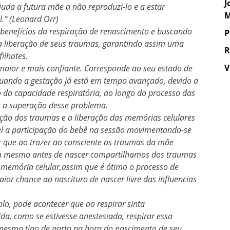
J
uda a futura mãe a não reproduzi-lo e a estar
M
.” (Leonard Orr)
 benefícios da respiração de renascimento e buscando
P
a liberação de seus traumas, garantindo assim uma
R
ilhotes.
V
é maior e mais confiante. Corresponde ao seu estado de
Quando a gestação já está em tempo avançado, devido a
da capacidade respiratória, ao longo do processo das
 e a superação desse problema.
ição dos traumas e a liberação das memórias celulares
ível a participação do bebê na sessão movimentando-se
 que ao trazer ao consciente os traumas da mãe
 mesmo antes de nascer compartilhamos dos traumas
 memória celular,assim que é ótimo o processo de
ior chance ao nascituro de nascer livre das influencias
o, pode acontecer que ao respirar sinta
da, como se estivesse anestesiada, respirar essa
mesmo tipo de parto na hora do nascimento de seu