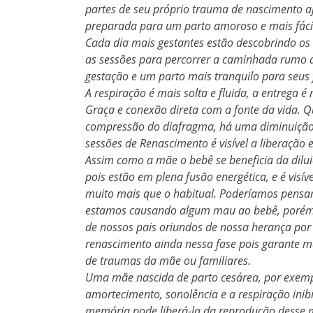
partes de seu próprio trauma de nascimento aj
preparada para um parto amoroso e mais fácil
Cada dia mais gestantes estão descobrindo os
as sessões para percorrer a caminhada rumo 
gestação e um parto mais tranquilo para seus f
A respiração é mais solta e fluida, a entrega 
Graça e conexão direta com a fonte da vida. 
compressão do diafragma, há uma diminuição 
sessões de Renascimento é visível a liberação
Assim como a mãe o bebê se beneficia da dilu
pois estão em plena fusão energética, e é vis
muito mais que o habitual. Poderíamos pensar
estamos causando algum mau ao bebê, porém
de nossos pais oriundos de nossa herança por
renascimento ainda nessa fase pois garante ma
de traumas da mãe ou familiares.
Uma mãe nascida de parto cesárea, por exempl
amortecimento, sonolência e a respiração inibi
memória pode liberá-la da reprodução desse 