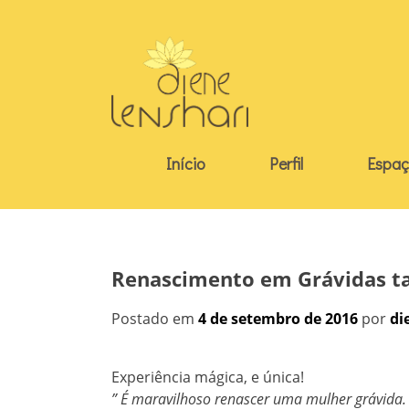
Skip
to
content
Início
Perfil
Espaç
Renascimento em Grávidas t
Postado em
4 de setembro de 2016
por
di
Experiência mágica, e única!
” É maravilhoso renascer uma mulher grávida.