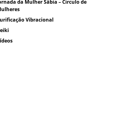
ornada da Mulher Sábia – Circulo de
ulheres
urificação Vibracional
eiki
ídeos