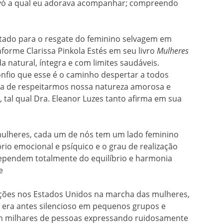
avó a qual eu adorava acompanhar; compreendo
ltado para o resgate do feminino selvagem em
orme Clarissa Pinkola Estés em seu livro
Mulheres
ida natural, íntegra e com limites saudáveis.
nfio que esse é o caminho despertar a todos
ia de respeitarmos nossa natureza amorosa e
 tal qual Dra. Eleanor Luzes tanto afirma em sua
lheres, cada um de nós tem um lado feminino
íbrio emocional e psíquico e o grau de realização
 dependem totalmente do equilíbrio e harmonia
e
ções nos Estados Unidos na marcha das mulheres,
 era antes silencioso em pequenos grupos e
em milhares de pessoas expressando ruidosamente