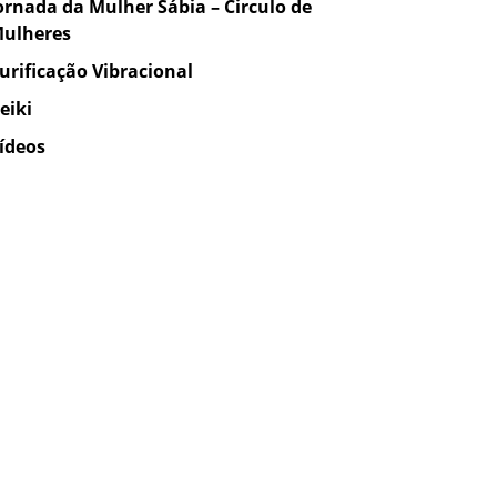
ornada da Mulher Sábia – Circulo de
ulheres
urificação Vibracional
eiki
ídeos