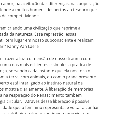
o amor, na aceitação das diferenças, na cooperação
estende a muitos homens despertos ao tesouro que
s de competitividade.
vem criando uma civilização que reprime a
ada da natureza. Essa repressão, essas
ntil tem lugar em nosso subconsciente e realizam
r.” Fanny Van Laere
am trazer à luz a dimensão de nosso trauma com
 uma das mais eficientes e simples a pratica de
nça, sorvendo cada instante que ela nos toca o
com a terra, com animais, ou com o prana presente
rto está interligado ao instinto natural de
nos mostra diariamente. A liberação de memórias
uida na respiração do Renascimento também
a circular. Através dessa liberação é possível
lidade que o feminino representa, e voltar a confiar
lher e retribuir qualquer sentimento que vier em