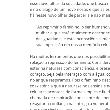
esse novo olhar da sociedade, que busca n
e no diálogo de um novo norte; e que se 
há nesse novo olhar de parceria e não mai
“Ao reprimir o feminino, o ser humano 
mulher e que está totalmente desconect
desigualdades e esta inconsciência infa
sua impressão em nossa memória celula
Há muitas ferramentas que nos possibilit
relação à repressão do feminino. Considero
estar na natureza com consciência, e prese
coração. Seja pela interação com a água, 
no ar que respiramos. Pois o feminino despe
coexistência que a natureza nos ensina e 
celulares acontece de forma simples e fl
chamada de respiração consciente de energi
resgatar a confiança na entrega à vulnerabi
que é possível e seguro sentir, intuir, aco