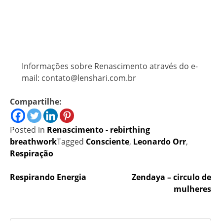
Informações sobre Renascimento através do e-
mail: contato@lenshari.com.br
Compartilhe:
Posted in
Renascimento - rebirthing
breathwork
Tagged
Consciente
,
Leonardo Orr
,
Respiração
Navegação
Respirando Energia
Zendaya – circulo de
mulheres
de
Post