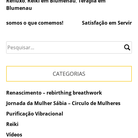
Refluxo
,
Reiki em Blumenau
,
Terapia em
Blumenau
Navegação
somos o que comemos!
Satisfação em Servir
de
Post
CATEGORIAS
Renascimento – rebirthing breathwork
Jornada da Mulher Sábia – Circulo de Mulheres
Purificação Vibracional
Reiki
Vídeos