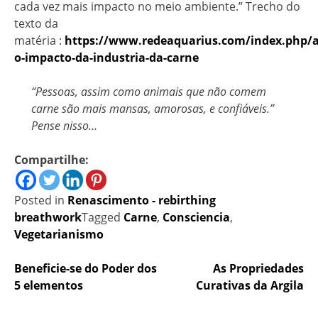
cada vez mais impacto no meio ambiente.” Trecho do
texto da
matéria :
https://www.redeaquarius.com/index.php/a
o-impacto-da-industria-da-carne
“Pessoas, assim como animais que não comem
carne são mais mansas, amorosas, e confiáveis.”
Pense nisso…
Compartilhe:
Posted in
Renascimento - rebirthing
breathwork
Tagged
Carne
,
Consciencia
,
Vegetarianismo
Navegação
Beneficie-se do Poder dos
As Propriedades
5 elementos
Curativas da Argila
de