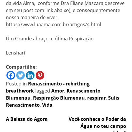
da vida Alma, conforme Dra Eliane Mascara descreve
em seu post com link abaixo), e consequentemente
nossa maneira de viver.
https://www.luaama.com.br/artigos/4.html
Um Grande abraço, e ótima Respiração
Lenshari
Compartilhe:
Posted in
Renascimento - rebirthing
breathwork
Tagged
Amor
,
Renascimento
Blumenau
,
Respiração Blumenau
,
respirar
,
Sulis
Renascimento
,
Vida
Navegação
A Beleza do Agora
Você conhece o Poder da
Água no teu campo
de