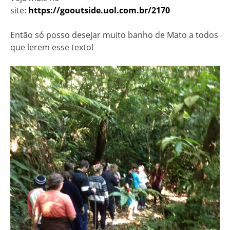
site:
https://gooutside.uol.com.br/2170
Então só posso desejar muito banho de Mato a todos
que lerem esse texto!