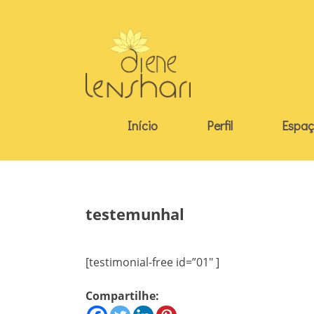
Skip
to
content
Início
Perfil
Espaç
testemunhal
[testimonial-free id=”01″ ]
Compartilhe: