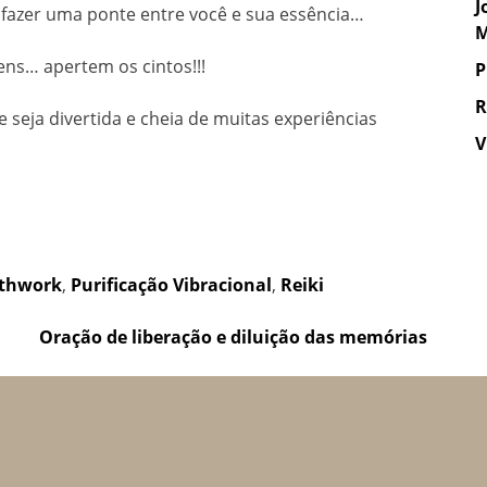
J
fazer uma ponte entre você e sua essência…
M
ens… apertem os cintos!!!
P
R
 seja divertida e cheia de muitas experiências
V
athwork
,
Purificação Vibracional
,
Reiki
Oração de liberação e diluição das memórias