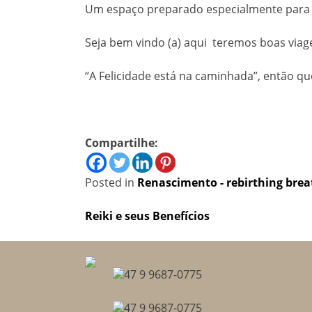
Um espaço preparado especialmente para 
Seja bem vindo (a) aqui teremos boas viag
“A Felicidade está na caminhada”, então que
Compartilhe:
Posted in
Renascimento - rebirthing bre
Navegação
Reiki e seus Benefícios
de
Post
47 9 9687-0775
47 9 9687-0775