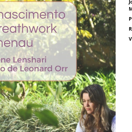
J
M
P
R
V