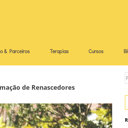
o & Parceiros
Terapias
Cursos
B
rmação de Renascedores
R