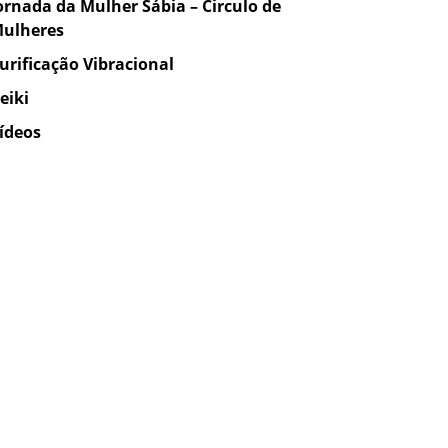
ornada da Mulher Sábia – Circulo de
ulheres
urificação Vibracional
eiki
ídeos