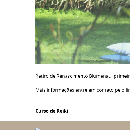
R
etiro de Renascimento Blumenau, primei
Mais informações entre em contato pelo li
Navegação
Curso de Reiki
de